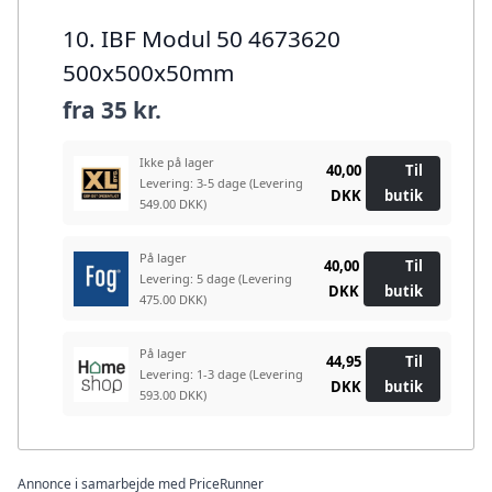
10. IBF Modul 50 4673620
500x500x50mm
fra
35 kr.
Ikke på lager
40,00
Til
Levering: 3-5 dage
(Levering
DKK
butik
549.00 DKK)
På lager
40,00
Til
Levering: 5 dage
(Levering
DKK
butik
475.00 DKK)
På lager
44,95
Til
Levering: 1-3 dage
(Levering
DKK
butik
593.00 DKK)
Annonce i samarbejde med PriceRunner