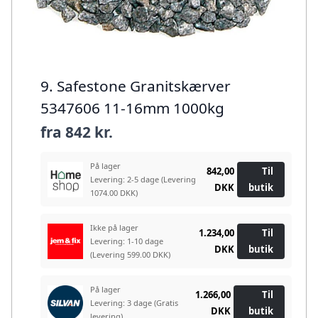
9. Safestone Granitskærver
5347606 11-16mm 1000kg
fra
842 kr.
På lager
842,00
Til
Levering: 2-5 dage
(Levering
DKK
butik
1074.00 DKK)
Ikke på lager
1.234,00
Til
Levering: 1-10 dage
DKK
butik
(Levering 599.00 DKK)
På lager
1.266,00
Til
Levering: 3 dage
(Gratis
DKK
butik
levering)