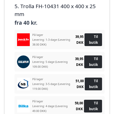
5. Trolla FH-10431 400 x 400 x 25
mm
fra
40 kr.
På lager
39,95
Til
Levering: 1-3 dage
(Levering
DKK
butik
38.00 DKK)
På lager
39,95
Til
Levering: 5 dage
(Levering
DKK
butik
109.00 DKK)
På lager
51,00
Til
Levering: 3-5 dage
(Levering
DKK
butik
119.00 DKK)
På lager
59,00
Til
Levering: 4 dage
(Levering
DKK
butik
49.00 DKK)