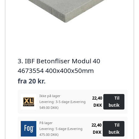
3. IBF Betonfliser Modul 40
4673554 400x400x50mm
fra
20 kr.
Ikke på lager
22,40
Til
Levering: 3-5 dage
(Levering
DKK
butik
549.00 DKK)
På lager
22,40
Til
Levering: 5 dage
(Levering
DKK
butik
475.00 DKK)