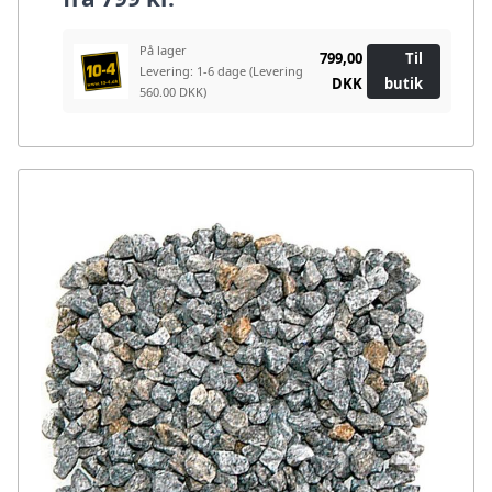
På lager
799,00
Til
Levering: 1-6 dage
(Levering
DKK
butik
560.00 DKK)