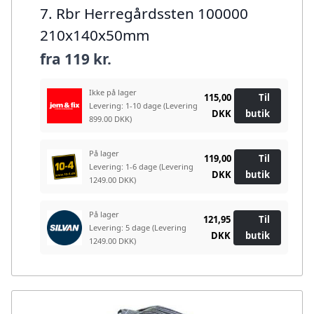
7. Rbr Herregårdssten 100000
210x140x50mm
fra
119 kr.
Ikke på lager
115,00
Til
Levering: 1-10 dage
(Levering
DKK
butik
899.00 DKK)
På lager
119,00
Til
Levering: 1-6 dage
(Levering
DKK
butik
1249.00 DKK)
På lager
121,95
Til
Levering: 5 dage
(Levering
DKK
butik
1249.00 DKK)