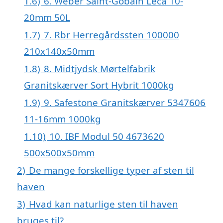
1.6)
6. Weber Saint-Gobain Leca 10-
20mm 50L
1.7)
7. Rbr Herregårdssten 100000
210x140x50mm
1.8)
8. Midtjydsk Mørtelfabrik
Granitskærver Sort Hybrit 1000kg
1.9)
9. Safestone Granitskærver 5347606
11-16mm 1000kg
1.10)
10. IBF Modul 50 4673620
500x500x50mm
2)
De mange forskellige typer af sten til
haven
3)
Hvad kan naturlige sten til haven
bruges til?