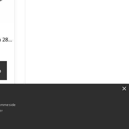
Holmegaardsten 28x28x7 cm – Kvadrat stor – Sort/Antracit
p
×
hjemmeside
er
Forside
Om / kontakt
Blog
Betingelser