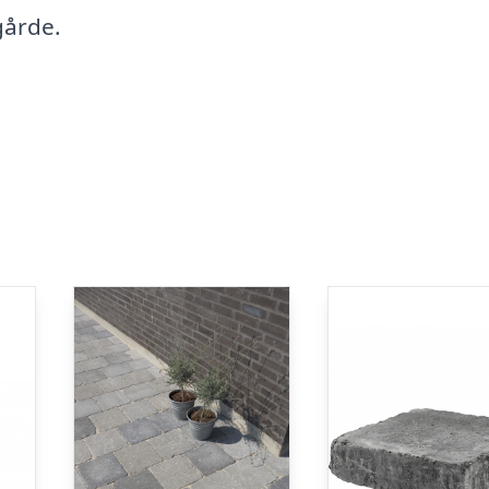
egårde.