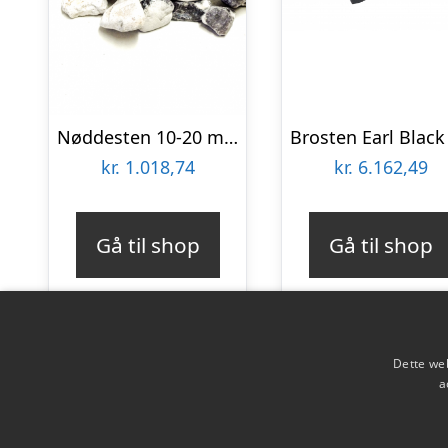
Nøddesten 10-20 mm – Big Bag 500 kg
kr.
1.018,74
kr.
6.162,49
Gå til shop
Gå til shop
Dette web
a
Copyright 2026 - Pilanto Aps