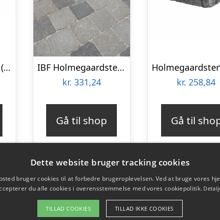
Brosten Earl Black (Sort) 14 x 21 x 10 cm i kasse m. 130 stk
IBF Holmegaardsten 14x14x7 cm Gråmix
kr.
331,24
kr.
258,84
Gå til shop
Gå til sho
Dette website bruger tracking cookies
sted bruger cookies til at forbedre brugeroplevelsen. Ved at bruge vores 
ccepterer du alle cookies i overensstemmelse med vores cookiepolitik.
Detalj
TILLAD COOKIES
TILLAD IKKE COOKIES