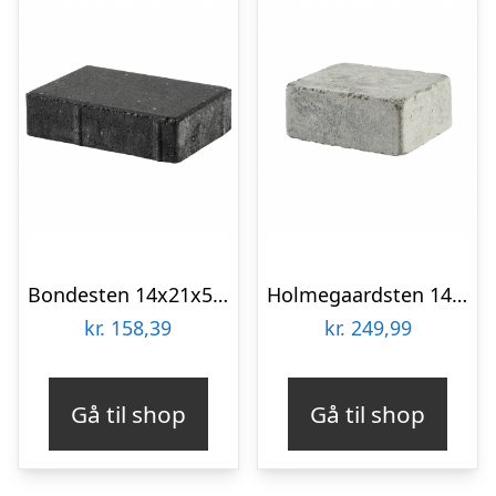
Bondesten 14x21x5 cm Sort/Antracit
Holmegaardsten 14×10,5×5 cm – Halve – Grå
kr.
158,39
kr.
249,99
Gå til shop
Gå til shop