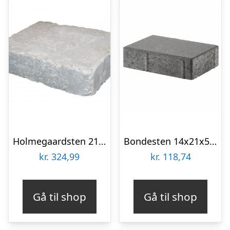
Holmegaardsten 21x28x7 cm – Mega – Gråmix
Bondesten 14x21x5 cm Grå
kr.
324,99
kr.
118,74
Gå til shop
Gå til shop