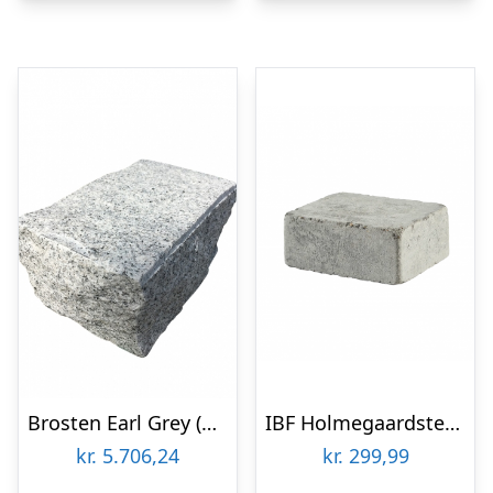
Brosten Earl Grey (Grå) 14 x 21 x 10 cm i kasse m. 130 stk
IBF Holmegaardsten 14×10,5×7 cm – Halve – Gråmix
kr.
5.706,24
kr.
299,99