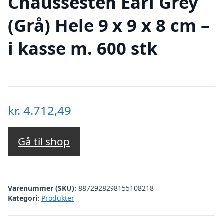
Chaussesten Earl Grey
(Grå) Hele 9 x 9 x 8 cm –
i kasse m. 600 stk
kr.
4.712,49
Gå til shop
Varenummer (SKU):
8872928298155108218
Kategori:
Produkter