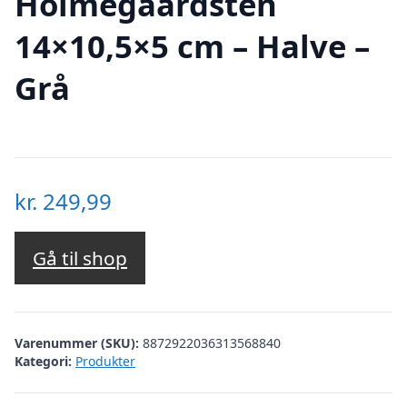
Holmegaardsten
14×10,5×5 cm – Halve –
Grå
kr.
249,99
Gå til shop
Varenummer (SKU):
8872922036313568840
Kategori:
Produkter