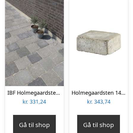
IBF Holmegaardsten 14x14x7 cm Gråmix
Holmegaardsten 14×10,5×5 cm – Halve – Gyldenmix
kr.
331,24
kr.
343,74
Gå til shop
Gå til shop