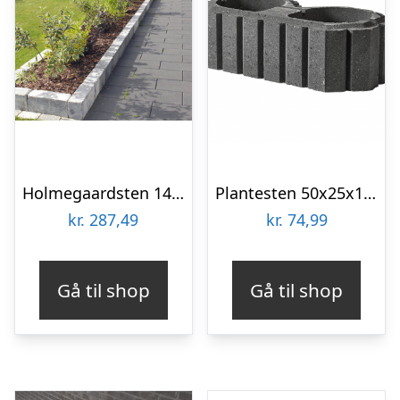
Holmegaardsten 14x28x7 cm – Makro – Grå
Plantesten 50x25x15 cm – Type 8 – Sort/Antracit
kr.
287,49
kr.
74,99
Gå til shop
Gå til shop