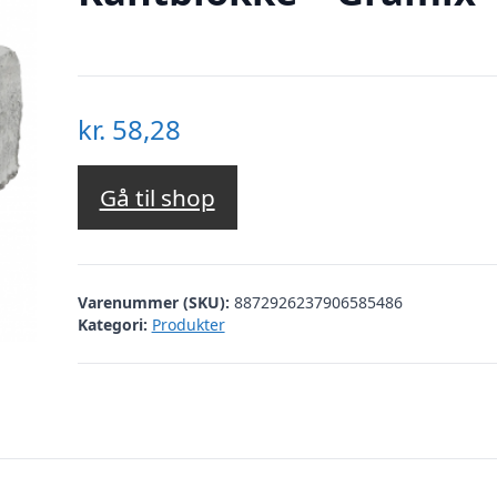
kr.
58,28
Gå til shop
Varenummer (SKU):
8872926237906585486
Kategori:
Produkter