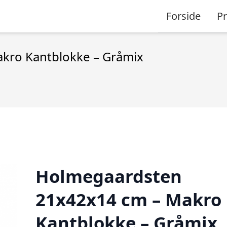
Forside
P
kro Kantblokke – Gråmix
Holmegaardsten
21x42x14 cm – Makro
Kantblokke – Gråmix