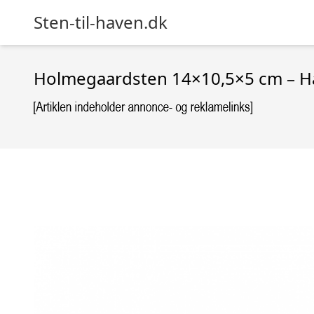
Sten-til-haven.dk
Holmegaardsten 14×10,5×5 cm – Hal