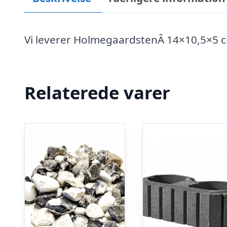
Vi leverer HolmegaardstenÂ 14×10,5×5 cm
Relaterede varer