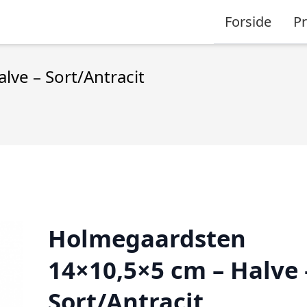
Forside
P
ve – Sort/Antracit
Holmegaardsten
14×10,5×5 cm – Halve 
Sort/Antracit