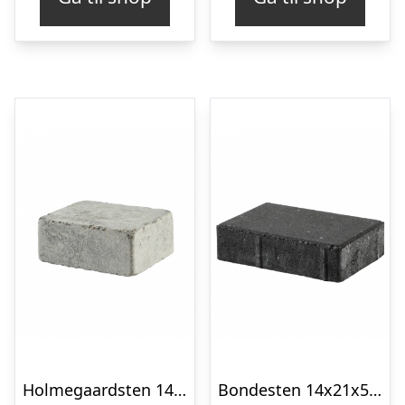
Holmegaardsten 14×10,5×5 cm – Halve – Grå
Bondesten 14x21x5 cm Sort/Antracit