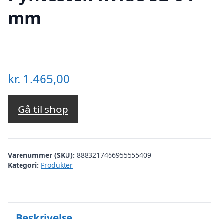
mm
kr.
1.465,00
Gå til shop
Varenummer (SKU):
8883217466955555409
Kategori:
Produkter
Beskrivelse