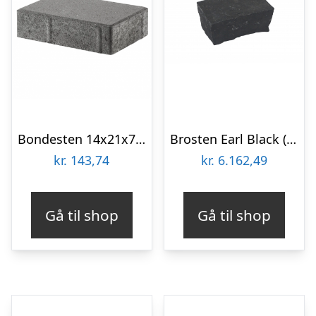
Bondesten 14x21x7 cm Grå
Brosten Earl Black (Sort) 14 x 21 x 10 cm i kasse m. 130 stk
kr.
143,74
kr.
6.162,49
Gå til shop
Gå til shop