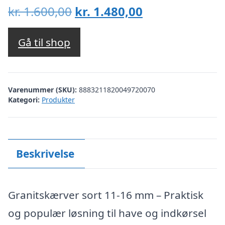
Den
Den
kr.
1.600,00
kr.
1.480,00
oprindelige
aktuelle
pris
pris
Gå til shop
var:
er:
kr. 1.600,00.
kr. 1.480,00.
Varenummer (SKU):
8883211820049720070
Kategori:
Produkter
Beskrivelse
Granitskærver sort 11-16 mm – Praktisk
og populær løsning til have og indkørsel