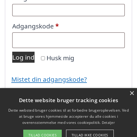
Påkrævet
Adgangskode
*
Log ind
Husk mig
Mistet din adgangskode?
×
Dette website bruger tracking cookies
Dette websted bruger cookies til at forbedre brugeroplevelsen. Ved
at bruge vores hjemmeside accepterer du alle cookies i
overensstemmelse med vores cookiepolitik.
Detaljer
Copyright 2026 - Pilanto Aps
TILLAD COOKIES
TILLAD IKKE COOKIES